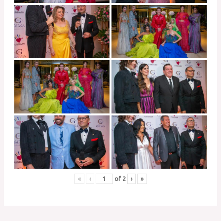
«
‹
of
2
›
»