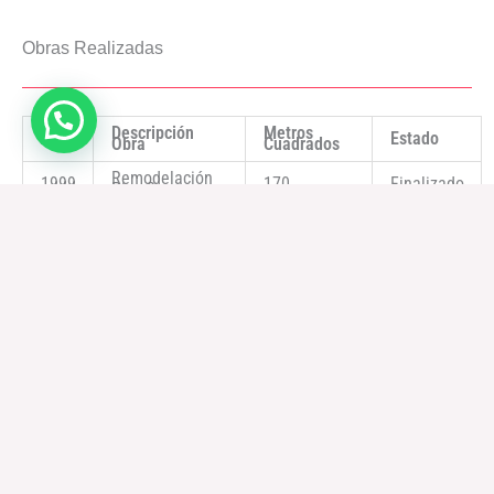
Obras Realizadas
Descripción
Metros
Año
Estado
Obra
Cuadrados
Remodelación
1999
170
Finalizado
Piso 2
Terapia
2004
170
Finalizado
Intermedia
2006
Neonatología
500
Finalizado
Obstetricia Alto
2008
570
Finalizado
Riego
2010
Sala Quirúrgica
506
Finalizado
Mantenimiento
2010
Aparatología
Entregado
AA
2011
Compra TV LCD
Aparatología
Entregado
2011
Bilirubinometro
Aparatología
Entregado