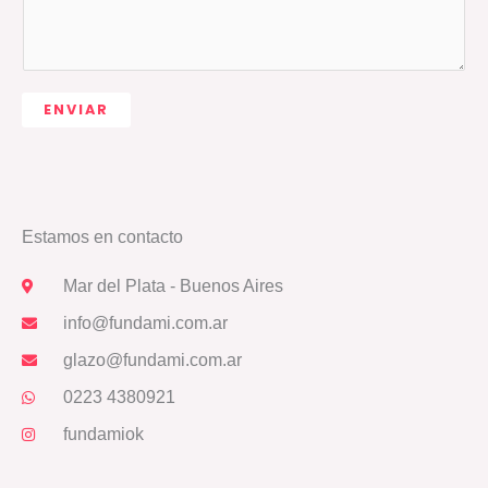
l
s
d
o
s
a
g
ENVIAR
e
*
Estamos en contacto
Mar del Plata - Buenos Aires
info@fundami.com.ar
glazo@fundami.com.ar
0223 4380921
fundamiok