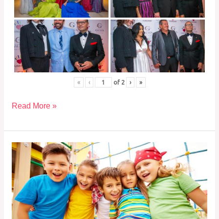
«
‹
of
2
›
»
Read More »
Almuerzo
Italiano
2023